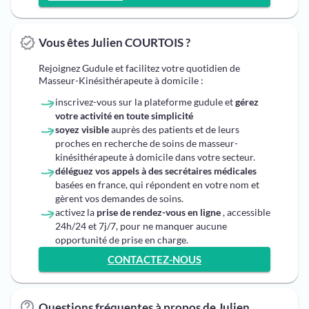
Vous êtes Julien COURTOIS ?
Rejoignez Gudule et facilitez votre quotidien de
Masseur-Kinésithérapeute à domicile :
inscrivez-vous sur la plateforme gudule et
gérez
votre activité en toute simplicité
soyez visible
auprès des patients et de leurs
proches en recherche de soins de masseur-
kinésithérapeute à domicile dans votre secteur.
déléguez vos appels à des secrétaires médicales
basées en france, qui répondent en votre nom et
gèrent vos demandes de soins.
activez la
prise de rendez-vous en ligne
, accessible
24h/24 et 7j/7, pour ne manquer aucune
opportunité de prise en charge.
CONTACTEZ-NOUS
Questions fréquentes à propos de Julien