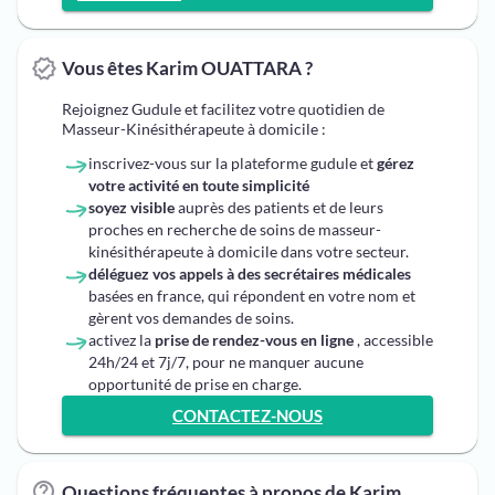
Vous êtes Karim OUATTARA ?
Rejoignez Gudule et facilitez votre quotidien de
Masseur-Kinésithérapeute à domicile :
inscrivez-vous sur la plateforme gudule et
gérez
votre activité en toute simplicité
soyez visible
auprès des patients et de leurs
proches en recherche de soins de masseur-
kinésithérapeute à domicile dans votre secteur.
déléguez vos appels à des secrétaires médicales
basées en france, qui répondent en votre nom et
gèrent vos demandes de soins.
activez la
prise de rendez-vous en ligne
, accessible
24h/24 et 7j/7, pour ne manquer aucune
opportunité de prise en charge.
CONTACTEZ-NOUS
Questions fréquentes à propos de Karim