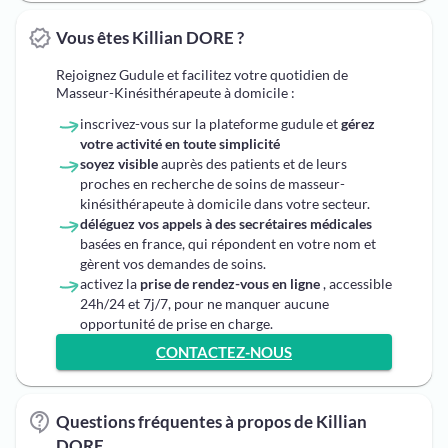
Vous êtes Killian DORE ?
Rejoignez Gudule et facilitez votre quotidien de
Masseur-Kinésithérapeute à domicile :
inscrivez-vous sur la plateforme gudule et
gérez
votre activité en toute simplicité
soyez visible
auprès des patients et de leurs
proches en recherche de soins de masseur-
kinésithérapeute à domicile dans votre secteur.
déléguez vos appels à des secrétaires médicales
basées en france, qui répondent en votre nom et
gèrent vos demandes de soins.
activez la
prise de rendez-vous en ligne
, accessible
24h/24 et 7j/7, pour ne manquer aucune
opportunité de prise en charge.
CONTACTEZ-NOUS
Questions fréquentes à propos de Killian
DORE