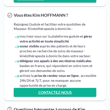
Vous êtes Kim HOFFMANN ?
Rejoignez Gudule et facilitez votre quotidien de
Masseur-Kinésithérapeute à domicile :
inscrivez-vous sur la plateforme gudule et
gérez
votre activité en toute simplicité
soyez visible
auprès des patients et de leurs
proches en recherche de soins de masseur-
kinésithérapeute à domicile dans votre secteur.
déléguez vos appels à des secrétaires médicales
basées en france, qui répondent en votre nom et
gèrent vos demandes de soins.
activez la
prise de rendez-vous en ligne
, accessible
24h/24 et 7j/7, pour ne manquer aucune
opportunité de prise en charge.
CONTACTEZ-NOUS
Questions fréquentes à propos de Kim