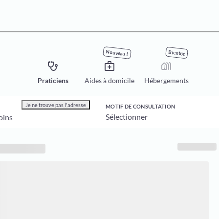
Nouveau !
Bientôt
stethoscope
medical_services
holiday_village
Praticiens
Aides à domicile
Hébergements
Je ne trouve pas l'adresse
MOTIF DE CONSULTATION