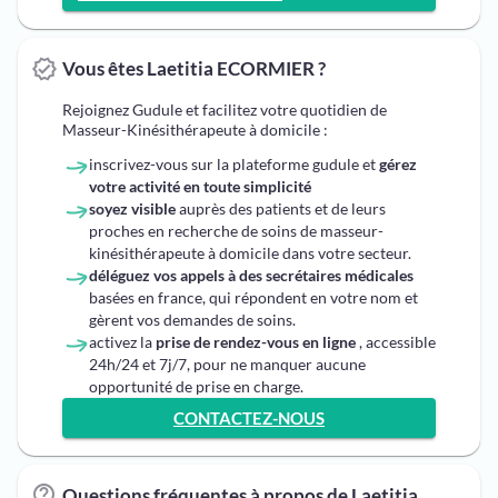
Vous êtes Laetitia ECORMIER ?
Rejoignez Gudule et facilitez votre quotidien de
Masseur-Kinésithérapeute à domicile :
inscrivez-vous sur la plateforme gudule et
gérez
votre activité en toute simplicité
soyez visible
auprès des patients et de leurs
proches en recherche de soins de masseur-
kinésithérapeute à domicile dans votre secteur.
déléguez vos appels à des secrétaires médicales
basées en france, qui répondent en votre nom et
gèrent vos demandes de soins.
activez la
prise de rendez-vous en ligne
, accessible
24h/24 et 7j/7, pour ne manquer aucune
opportunité de prise en charge.
CONTACTEZ-NOUS
Questions fréquentes à propos de Laetitia