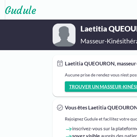
Laetitia QUEO
Masseur-Kinésithér
Laetitia QUEOURON, masseur-ki
Aucune prise de rendez-vous n'est po
TROUVER UN MASSEUR-KINÉSIT
Vous êtes Laetitia QUEOURON
Rejoignez Gudule et facilitez votre qu
inscrivez-vous sur la platefor
soyez visible
auprès des patien