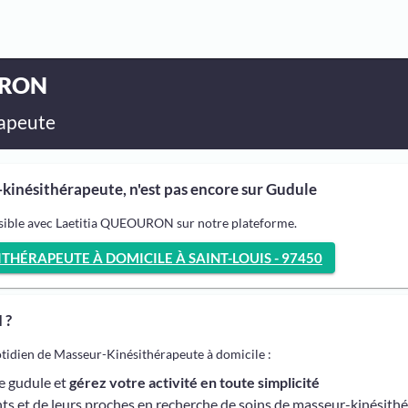
URON
apeute
nésithérapeute, n'est pas encore sur Gudule
ssible avec Laetitia QUEOURON sur notre plateforme.
HÉRAPEUTE À DOMICILE À SAINT-LOUIS - 97450
 ?
otidien de Masseur-Kinésithérapeute à domicile :
me gudule et
gérez votre activité en toute simplicité
ts et de leurs proches en recherche de soins de masseur-kinésith