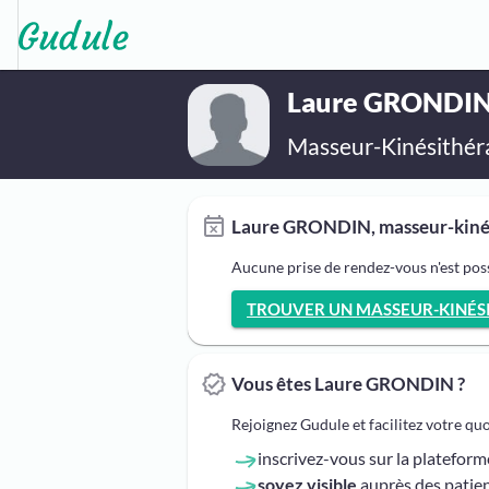
Laure GRONDI
Masseur-Kinésithér
Laure GRONDIN, masseur-kinési
Aucune prise de rendez-vous n'est po
TROUVER UN MASSEUR-KINÉSIT
Vous êtes Laure GRONDIN ?
Rejoignez Gudule et facilitez votre qu
inscrivez-vous sur la platefor
soyez visible
auprès des patien