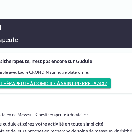
N
apeute
thérapeute, n'est pas encore sur Gudule
ssible avec Laure GRONDIN sur notre plateforme.
HÉRAPEUTE À DOMICILE À SAINT-PIERRE - 97432
otidien de Masseur-Kinésithérapeute à domicile :
me gudule et
gérez votre activité en toute simplicité
ts et de leurs proches en recherche de soins de masseur-kinésith