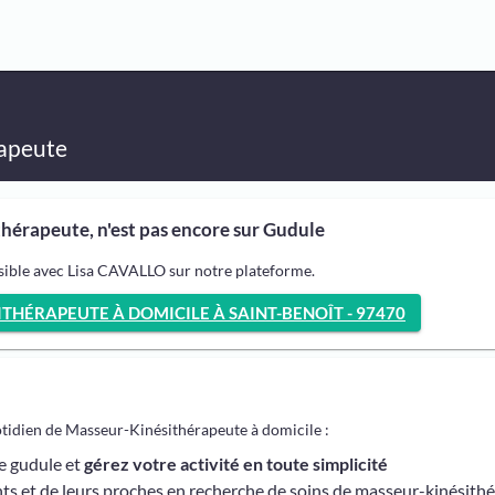
apeute
hérapeute, n'est pas encore sur Gudule
sible avec Lisa CAVALLO sur notre plateforme.
HÉRAPEUTE À DOMICILE À SAINT-BENOÎT - 97470
otidien de Masseur-Kinésithérapeute à domicile :
me gudule et
gérez votre activité en toute simplicité
ts et de leurs proches en recherche de soins de masseur-kinésith