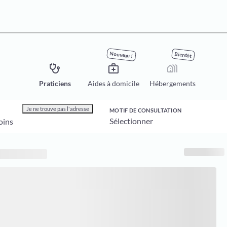
Nouveau !
Bientôt
stethoscope
medical_services
holiday_village
Praticiens
Aides à domicile
Hébergements
Je ne trouve pas l'adresse
MOTIF DE CONSULTATION