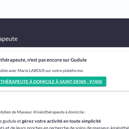
apeute
hérapeute, n'est pas encore sur Gudule
ssible avec Marie LABOUS sur notre plateforme.
HÉRAPEUTE À DOMICILE À SAINT-DENIS - 97400
otidien de Masseur-Kinésithérapeute à domicile :
me gudule et
gérez votre activité en toute simplicité
ts et de leurs proches en recherche de soins de masseur-kinésith