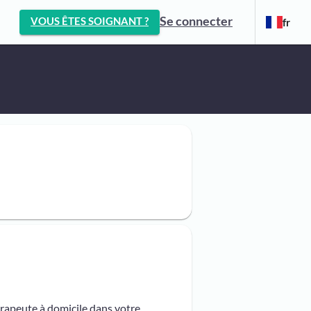
Se connecter
VOUS ÊTES SOIGNANT ?
fr
érapeute à domicile dans votre