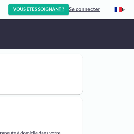
Se connecter
VOUS ÊTES SOIGNANT ?
fr
érapeute à domicile dans votre