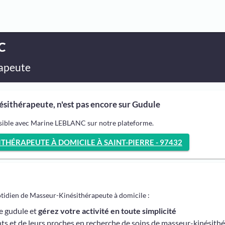
C
apeute
ithérapeute, n'est pas encore sur Gudule
ssible avec Marine LEBLANC sur notre plateforme.
HÉRAPEUTE À DOMICILE À SAINT-PIERRE - 97432
otidien de Masseur-Kinésithérapeute à domicile :
me gudule et
gérez votre activité en toute simplicité
ts et de leurs proches en recherche de soins de masseur-kinésith