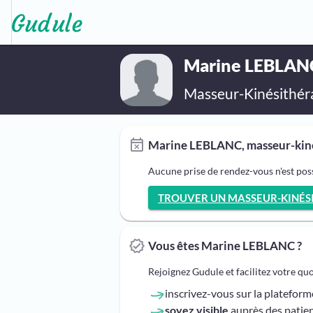
Marine LEBLAN
Masseur-Kinésithér
Marine LEBLANC, masseur-kinés
Aucune prise de rendez-vous n'est po
TROUVER UN MASSEUR-KINÉSIT
Vous êtes Marine LEBLANC ?
Rejoignez Gudule et facilitez votre qu
inscrivez-vous sur la platefor
soyez visible
auprès des patien