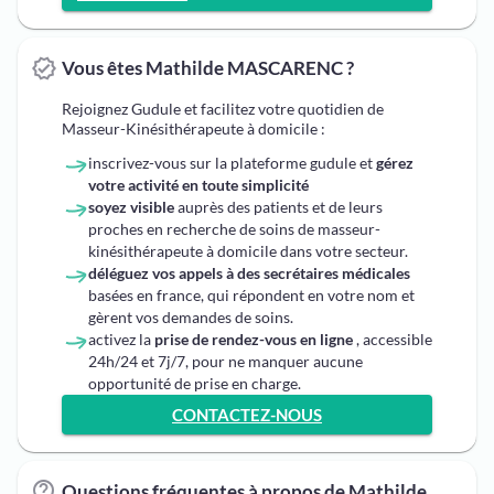
Vous êtes Mathilde MASCARENC ?
Rejoignez Gudule et facilitez votre quotidien de
Masseur-Kinésithérapeute à domicile :
inscrivez-vous sur la plateforme gudule et
gérez
votre activité en toute simplicité
soyez visible
auprès des patients et de leurs
proches en recherche de soins de masseur-
kinésithérapeute à domicile dans votre secteur.
déléguez vos appels à des secrétaires médicales
basées en france, qui répondent en votre nom et
gèrent vos demandes de soins.
activez la
prise de rendez-vous en ligne
, accessible
24h/24 et 7j/7, pour ne manquer aucune
opportunité de prise en charge.
CONTACTEZ-NOUS
Questions fréquentes à propos de Mathilde