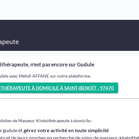
apeute
hérapeute, n'est pas encore sur Gudule
ssible avec Mehdi AFFANE sur notre plateforme.
HÉRAPEUTE À DOMICILE À SAINT-BENOÎT - 97470
otidien de Masseur-Kinésithérapeute à domicile :
me gudule et
gérez votre activité en toute simplicité
ts et de leurs proches en recherche de soins de masseur-kinésith