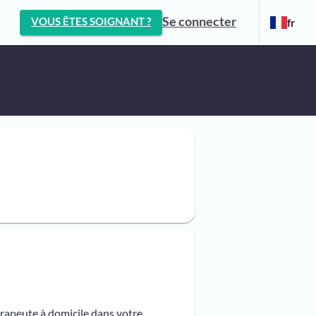
Se connecter
VOUS ÊTES SOIGNANT ?
fr
érapeute à domicile dans votre