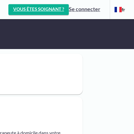
Se connecter
VOUS ÊTES SOIGNANT ?
fr
érapeute à domicile dans votre