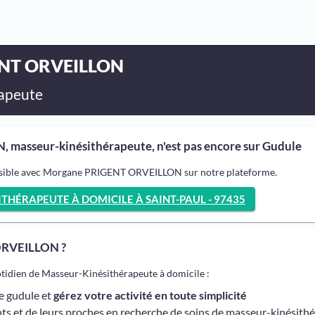
ENT ORVEILLON
apeute
asseur-kinésithérapeute, n'est pas encore sur Gudule
ossible avec Morgane PRIGENT ORVEILLON sur notre plateforme.
HÉRAPEUTE À DOMICILE À SAINT-PAUL - 97435
ORVEILLON ?
otidien de Masseur-Kinésithérapeute à domicile :
me gudule et
gérez votre activité en toute simplicité
ts et de leurs proches en recherche de soins de masseur-kinésith