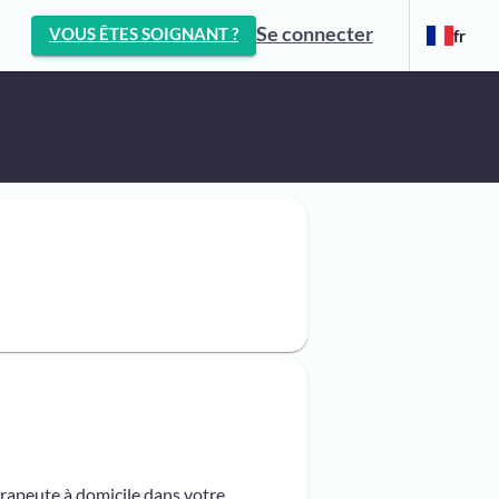
Se connecter
VOUS ÊTES SOIGNANT ?
fr
érapeute à domicile dans votre