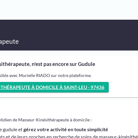
apeute
ithérapeute, n'est pas encore sur Gudule
sible avec Murielle RIADO sur notre plateforme.
HÉRAPEUTE À DOMICILE À SAINT-LEU - 97436
otidien de Masseur-Kinésithérapeute à domicile :
me gudule et
gérez votre activité en toute simplicité
ts et de leurs proches en recherche de soins de masseur-kinésith