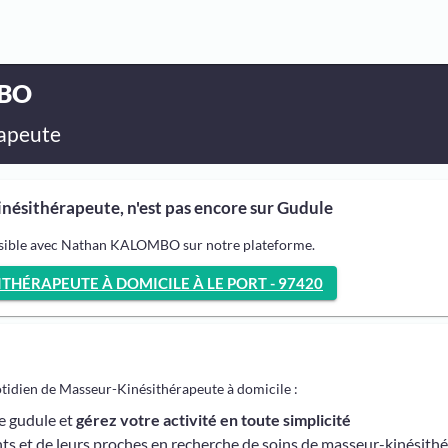
MBO
apeute
sithérapeute, n'est pas encore sur Gudule
ossible avec Nathan KALOMBO sur notre plateforme.
HÉRAPEUTE À DOMICILE À LE PORT - 97420
otidien de Masseur-Kinésithérapeute à domicile :
me gudule et
gérez votre activité en toute simplicité
ts et de leurs proches en recherche de soins de masseur-kinésith