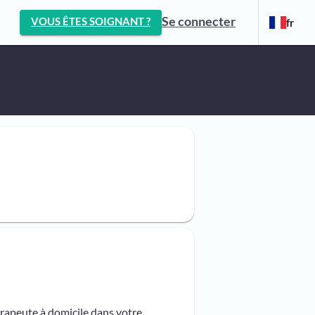
Se connecter
VOUS ÊTES SOIGNANT ?
fr
érapeute à domicile dans votre