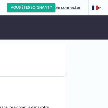
Se connecter
VOUS ÊTES SOIGNANT ?
fr
érapeute à domicile dans votre