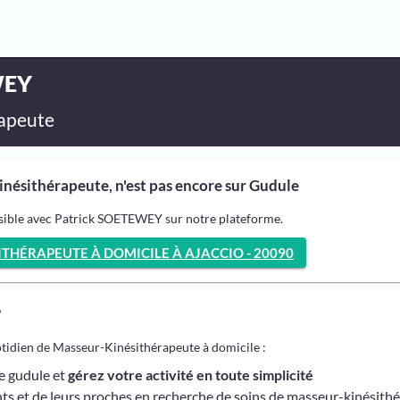
WEY
apeute
ésithérapeute, n'est pas encore sur Gudule
ssible avec Patrick SOETEWEY sur notre plateforme.
THÉRAPEUTE À DOMICILE À AJACCIO - 20090
?
otidien de Masseur-Kinésithérapeute à domicile :
me gudule et
gérez votre activité en toute simplicité
ts et de leurs proches en recherche de soins de masseur-kinésith