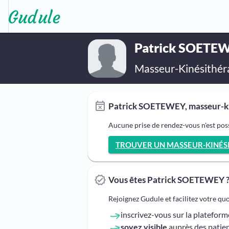
Patrick SOETE
Masseur-Kinésithér
Patrick SOETEWEY, masseur-kin
Aucune prise de rendez-vous n'est po
TROUVER UN MASSEUR-KINÉSI
Vous êtes Patrick SOETEWEY 
Rejoignez Gudule et facilitez votre qu
inscrivez-vous sur la platefor
soyez visible
auprès des patien