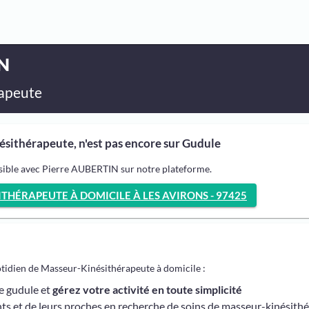
IN
apeute
sithérapeute, n'est pas encore sur Gudule
ssible avec Pierre AUBERTIN sur notre plateforme.
HÉRAPEUTE À DOMICILE À LES AVIRONS - 97425
otidien de Masseur-Kinésithérapeute à domicile :
me gudule et
gérez votre activité en toute simplicité
ts et de leurs proches en recherche de soins de masseur-kinésith