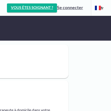
Se connecter
VOUS ÊTES SOIGNANT ?
fr
érapeute à domicile dans votre