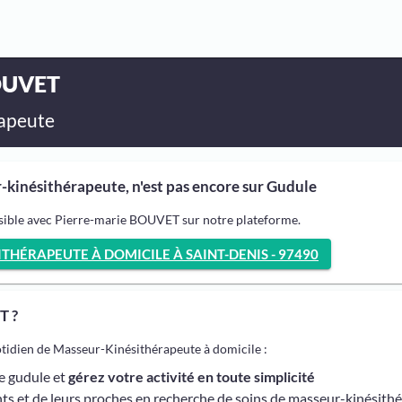
BOUVET
apeute
kinésithérapeute, n'est pas encore sur Gudule
ssible avec Pierre-marie BOUVET sur notre plateforme.
HÉRAPEUTE À DOMICILE À SAINT-DENIS - 97490
T ?
otidien de Masseur-Kinésithérapeute à domicile :
me gudule et
gérez votre activité en toute simplicité
ts et de leurs proches en recherche de soins de masseur-kinésith