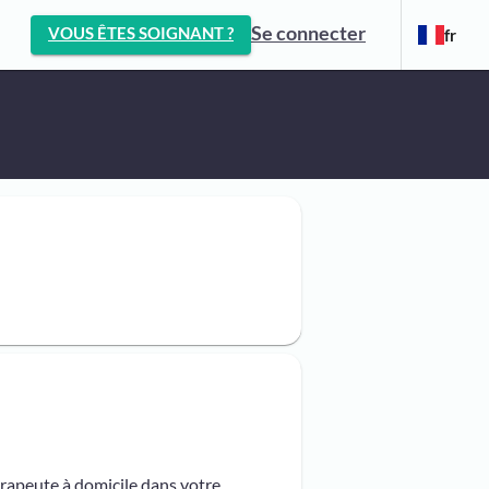
Se connecter
VOUS ÊTES SOIGNANT ?
fr
érapeute à domicile dans votre