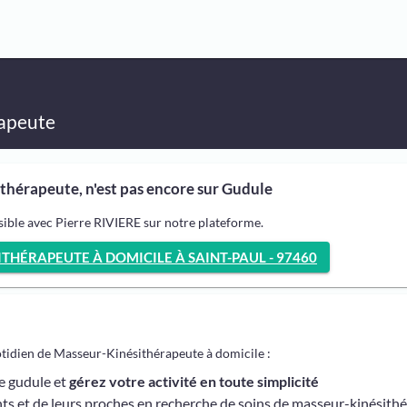
apeute
thérapeute, n'est pas encore sur Gudule
sible avec Pierre RIVIERE sur notre plateforme.
HÉRAPEUTE À DOMICILE À SAINT-PAUL - 97460
otidien de Masseur-Kinésithérapeute à domicile :
me gudule et
gérez votre activité en toute simplicité
ts et de leurs proches en recherche de soins de masseur-kinésith