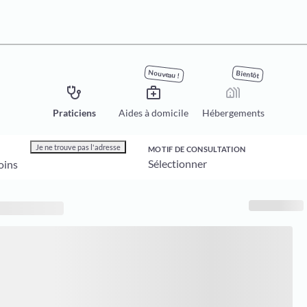
Nouveau !
Bientôt
stethoscope
medical_services
holiday_village
Praticiens
Aides à domicile
Hébergements
Je ne trouve pas l'adresse
MOTIF DE CONSULTATION