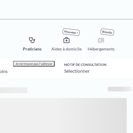
Nouveau !
Bientôt
stethoscope
medical_services
holiday_village
Praticiens
Aides à domicile
Hébergements
Je ne trouve pas l'adresse
MOTIF DE CONSULTATION