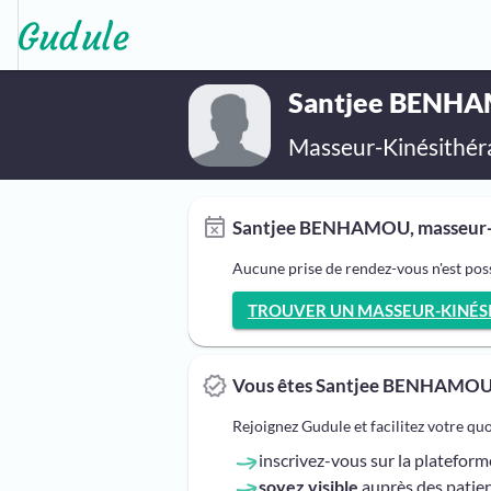
Santjee BENH
Masseur-Kinésithér
Santjee BENHAMOU, masseur-ki
Aucune prise de rendez-vous n'est po
TROUVER UN MASSEUR-KINÉSI
Vous êtes Santjee BENHAMOU
Rejoignez Gudule et facilitez votre qu
inscrivez-vous sur la platefor
soyez visible
auprès des patien