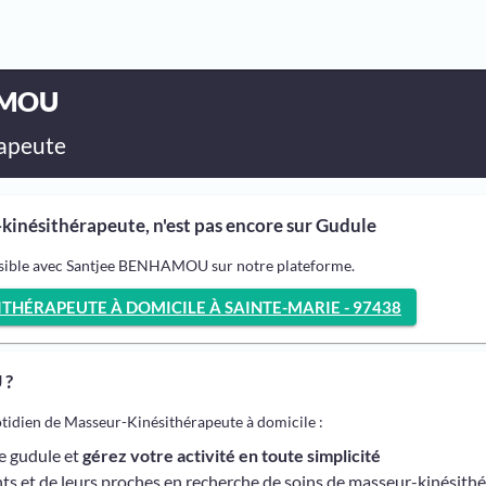
AMOU
apeute
nésithérapeute, n'est pas encore sur Gudule
ssible avec Santjee BENHAMOU sur notre plateforme.
THÉRAPEUTE À DOMICILE À SAINTE-MARIE - 97438
 ?
otidien de Masseur-Kinésithérapeute à domicile :
me gudule et
gérez votre activité en toute simplicité
ts et de leurs proches en recherche de soins de masseur-kinésith