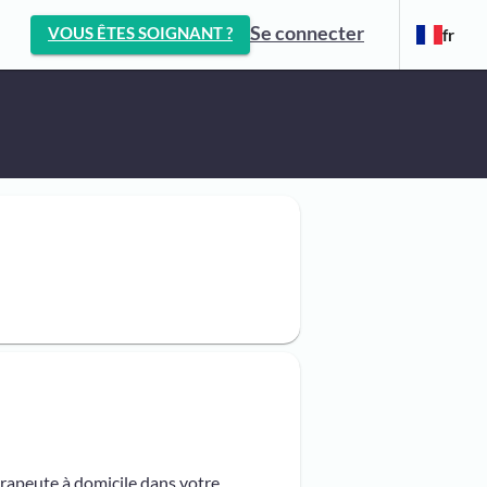
Se connecter
VOUS ÊTES SOIGNANT ?
fr
érapeute à domicile dans votre