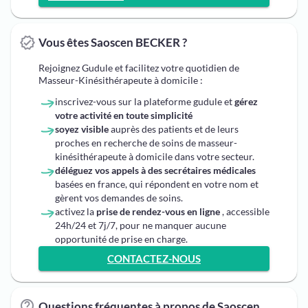
Vous êtes Saoscen BECKER ?
Rejoignez Gudule et facilitez votre quotidien de
Masseur-Kinésithérapeute à domicile :
inscrivez-vous sur la plateforme gudule et
gérez
votre activité en toute simplicité
soyez visible
auprès des patients et de leurs
proches en recherche de soins de masseur-
kinésithérapeute à domicile dans votre secteur.
déléguez vos appels à des secrétaires médicales
basées en france, qui répondent en votre nom et
gèrent vos demandes de soins.
activez la
prise de rendez-vous en ligne
, accessible
24h/24 et 7j/7, pour ne manquer aucune
opportunité de prise en charge.
CONTACTEZ-NOUS
Questions fréquentes à propos de Saoscen