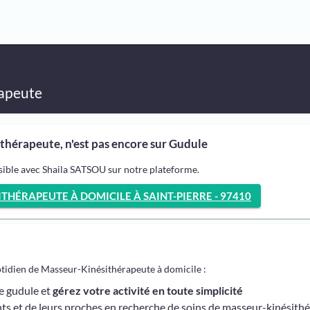
apeute
thérapeute, n'est pas encore sur Gudule
sible avec Shaila SATSOU sur notre plateforme.
HÉRAPEUTE À DOMICILE À SAINT-PIERRE - 97410
otidien de Masseur-Kinésithérapeute à domicile :
me gudule et
gérez votre activité en toute simplicité
ts et de leurs proches en recherche de soins de masseur-kinésith