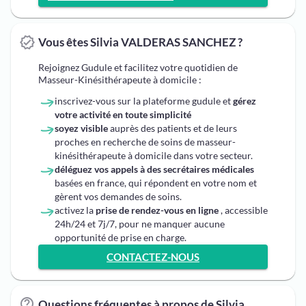
Vous êtes Silvia VALDERAS SANCHEZ ?
Rejoignez Gudule et facilitez votre quotidien de
Masseur-Kinésithérapeute à domicile :
inscrivez-vous sur la plateforme gudule et
gérez
votre activité en toute simplicité
soyez visible
auprès des patients et de leurs
proches en recherche de soins de masseur-
kinésithérapeute à domicile dans votre secteur.
déléguez vos appels à des secrétaires médicales
basées en france, qui répondent en votre nom et
gèrent vos demandes de soins.
activez la
prise de rendez-vous en ligne
, accessible
24h/24 et 7j/7, pour ne manquer aucune
opportunité de prise en charge.
CONTACTEZ-NOUS
Questions fréquentes à propos de Silvia