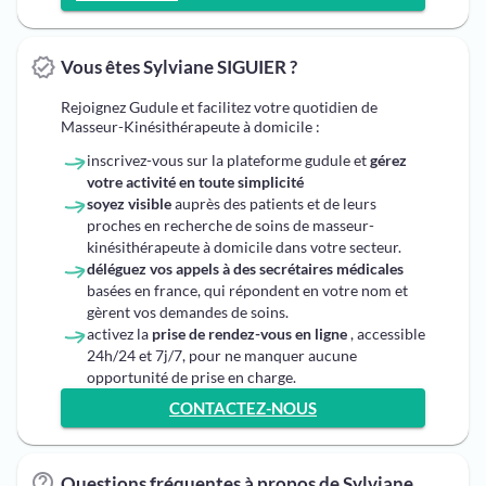
Vous êtes Sylviane SIGUIER ?
Rejoignez Gudule et facilitez votre quotidien de
Masseur-Kinésithérapeute à domicile :
inscrivez-vous sur la plateforme gudule et
gérez
votre activité en toute simplicité
soyez visible
auprès des patients et de leurs
proches en recherche de soins de masseur-
kinésithérapeute à domicile dans votre secteur.
déléguez vos appels à des secrétaires médicales
basées en france, qui répondent en votre nom et
gèrent vos demandes de soins.
activez la
prise de rendez-vous en ligne
, accessible
24h/24 et 7j/7, pour ne manquer aucune
opportunité de prise en charge.
CONTACTEZ-NOUS
Questions fréquentes à propos de Sylviane