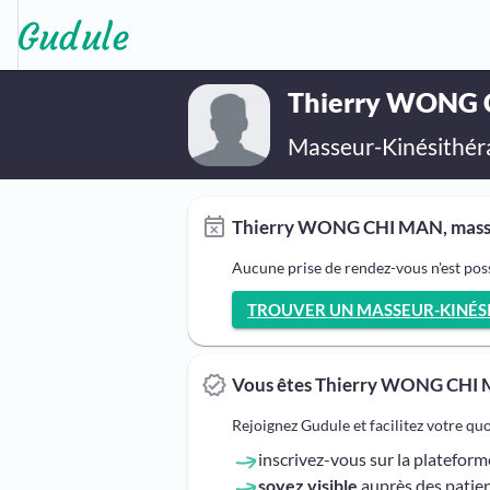
Thierry WONG
Masseur-Kinésithér
Thierry WONG CHI MAN, masseu
Aucune prise de rendez-vous n'est p
TROUVER UN MASSEUR-KINÉSIT
Vous êtes Thierry WONG CHI 
Rejoignez Gudule et facilitez votre qu
inscrivez-vous sur la platefor
soyez visible
auprès des patien