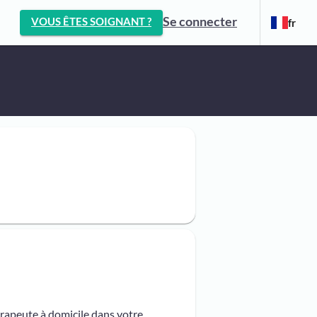
Se connecter
VOUS ÊTES SOIGNANT ?
fr
érapeute à domicile dans votre