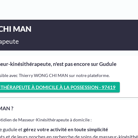
 CHI MAN
apeute
r-kinésithérapeute, n'est pas encore sur Gudule
ossible avec Thierry WONG CHI MAN sur notre plateforme.
HÉRAPEUTE À DOMICILE À LA POSSESSION - 97419
MAN ?
otidien de Masseur-Kinésithérapeute à domicile :
me gudule et
gérez votre activité en toute simplicité
ts et de leurs proches en recherche de soins de masseur-kinésith