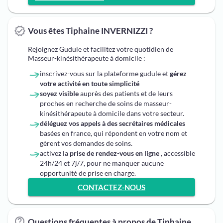
Vous êtes Tiphaine INVERNIZZI ?
Rejoignez Gudule et facilitez votre quotidien de
Masseur-kinésithérapeute à domicile :
inscrivez-vous sur la plateforme gudule et
gérez
votre activité en toute simplicité
soyez visible
auprès des patients et de leurs
proches en recherche de soins de masseur-
kinésithérapeute à domicile dans votre secteur.
déléguez vos appels à des secrétaires médicales
basées en france, qui répondent en votre nom et
gèrent vos demandes de soins.
activez la
prise de rendez-vous en ligne
, accessible
24h/24 et 7j/7, pour ne manquer aucune
opportunité de prise en charge.
CONTACTEZ-NOUS
Questions fréquentes à propos de Tiphaine