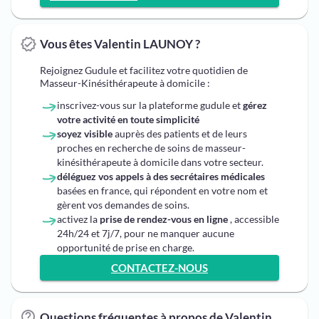
Vous êtes Valentin LAUNOY ?
Rejoignez Gudule et facilitez votre quotidien de
Masseur-Kinésithérapeute à domicile :
inscrivez-vous sur la plateforme gudule et
gérez
votre activité en toute simplicité
soyez visible
auprès des patients et de leurs
proches en recherche de soins de masseur-
kinésithérapeute à domicile dans votre secteur.
déléguez vos appels à des secrétaires médicales
basées en france, qui répondent en votre nom et
gèrent vos demandes de soins.
activez la
prise de rendez-vous en ligne
, accessible
24h/24 et 7j/7, pour ne manquer aucune
opportunité de prise en charge.
CONTACTEZ-NOUS
Questions fréquentes à propos de Valentin