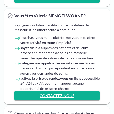
Vous êtes Valerie SIENG TI WOANE ?
Rejoignez Gudule et facilitez votre quotidien de
Masseur-Kinésithérapeute à domicile :
inscrivez-vous sur la plateforme gudule et
gérez
votre activité en toute simplicité
soyez visible
auprès des patients et de leurs
proches en recherche de soins de masseur-
kinésithérapeute à domicile dans votre secteur.
déléguez vos appels à des secrétaires médicales
basées en france, qui répondent en votre nom et
gèrent vos demandes de soins.
activez la
prise de rendez-vous en ligne
, accessible
24h/24 et 7j/7, pour ne manquer aucune
opportunité de prise en charge.
CONTACTEZ-NOUS
Questions fréquentes à propos de Valerie