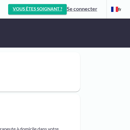
Se connecter
VOUS ÊTES SOIGNANT ?
fr
érapeute à domicile dans votre