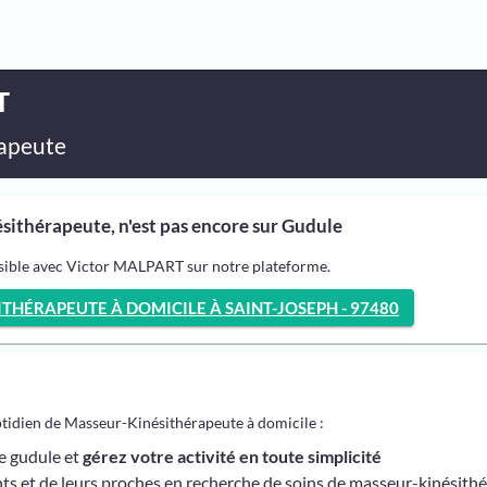
T
apeute
ithérapeute, n'est pas encore sur Gudule
ssible avec Victor MALPART sur notre plateforme.
HÉRAPEUTE À DOMICILE À SAINT-JOSEPH - 97480
otidien de Masseur-Kinésithérapeute à domicile :
me gudule et
gérez votre activité en toute simplicité
ts et de leurs proches en recherche de soins de masseur-kinésith