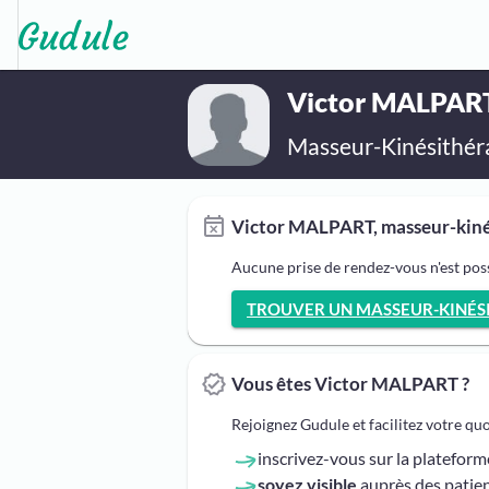
Victor MALPAR
Masseur-Kinésithér
Victor MALPART, masseur-kinés
Aucune prise de rendez-vous n'est po
TROUVER UN MASSEUR-KINÉSIT
Vous êtes Victor MALPART ?
Rejoignez Gudule et facilitez votre qu
inscrivez-vous sur la platefor
soyez visible
auprès des patien