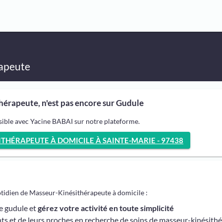
apeute
érapeute, n'est pas encore sur Gudule
sible avec Yacine BABAI sur notre plateforme.
THÉRAPEUTE À DOMICILE À SAINTE-MARIE - 97438
otidien de Masseur-Kinésithérapeute à domicile :
me gudule et
gérez votre activité en toute simplicité
ts et de leurs proches en recherche de soins de masseur-kinésith