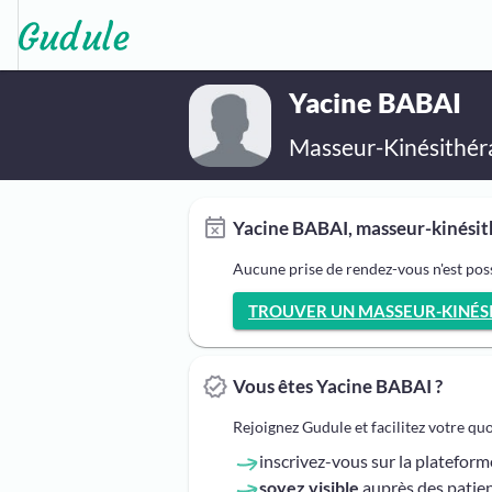
Yacine BABAI
Masseur-Kinésithér
Yacine BABAI, masseur-kinésith
Aucune prise de rendez-vous n'est pos
TROUVER UN MASSEUR-KINÉSI
Vous êtes Yacine BABAI ?
Rejoignez Gudule et facilitez votre qu
inscrivez-vous sur la platefor
soyez visible
auprès des patien