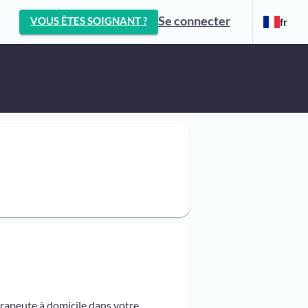
Se connecter
VOUS ÊTES SOIGNANT ?
fr
érapeute à domicile dans votre