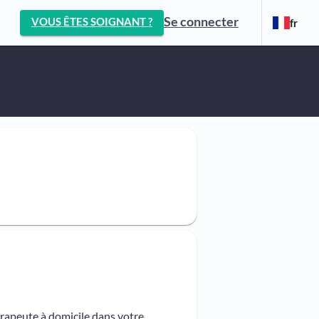
Se connecter
VOUS ÊTES SOIGNANT ?
fr
érapeute à domicile dans votre