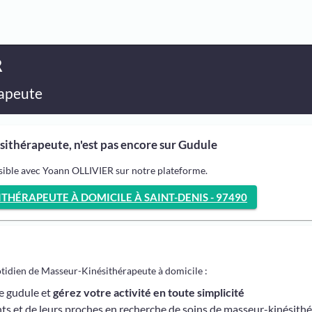
R
apeute
ithérapeute, n'est pas encore sur Gudule
sible avec Yoann OLLIVIER sur notre plateforme.
HÉRAPEUTE À DOMICILE À SAINT-DENIS - 97490
otidien de Masseur-Kinésithérapeute à domicile :
me gudule et
gérez votre activité en toute simplicité
ts et de leurs proches en recherche de soins de masseur-kinésith