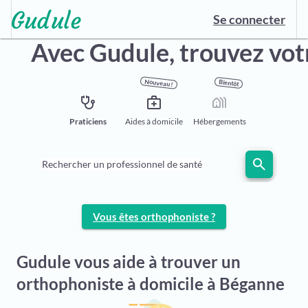
Se connecter
Avec Gudule, trouvez vo
Nouveau !
Bientôt
stethoscope
medical_services
holiday_village
Praticiens
Aides à domicile
Hébergements
search
Rechercher un professionnel de santé
Vous êtes orthophoniste ?
Gudule vous aide à trouver un
orthophoniste à domicile à Béganne