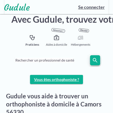
Se connecter
Avec Gudule, trouvez vo
Nouveau !
Bientôt
stethoscope
medical_services
holiday_village
Praticiens
Aides à domicile
Hébergements
search
Rechercher un professionnel de santé
Vous êtes orthophoniste ?
Gudule vous aide à trouver un
orthophoniste à domicile à Camors
56330