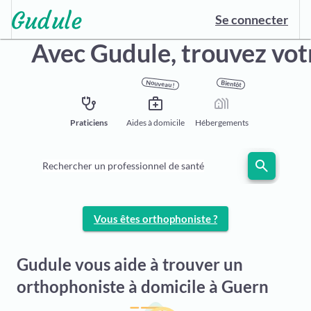
Se connecter
Avec Gudule, trouvez vo
Nouveau !
Bientôt
stethoscope
medical_services
holiday_village
Praticiens
Aides à domicile
Hébergements
search
Rechercher un professionnel de santé
Vous êtes orthophoniste ?
Gudule vous aide à trouver un
orthophoniste à domicile à Guern