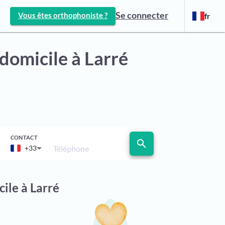
Se connecter
Vous êtes orthophoniste ?
fr
 domicile
à Larré
CONTACT
search
Téléphone
+33
ile à Larré