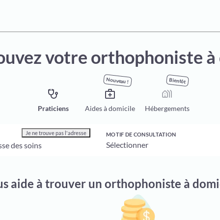
ouvez votre
orthophoniste à
Nouveau !
Bientôt
stethoscope
medical_services
holiday_village
Praticiens
Aides à domicile
Hébergements
Je ne trouve pas l'adresse
MOTIF DE CONSULTATION
s aide à trouver un orthophoniste à domic