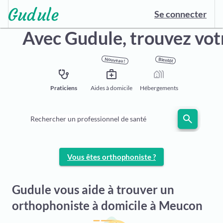
Se connecter
Avec Gudule, trouvez vo
Nouveau !
Bientôt
stethoscope
medical_services
holiday_village
Praticiens
Aides à domicile
Hébergements
search
Rechercher un professionnel de santé
Vous êtes orthophoniste ?
Gudule vous aide à trouver un
orthophoniste à domicile à Meucon