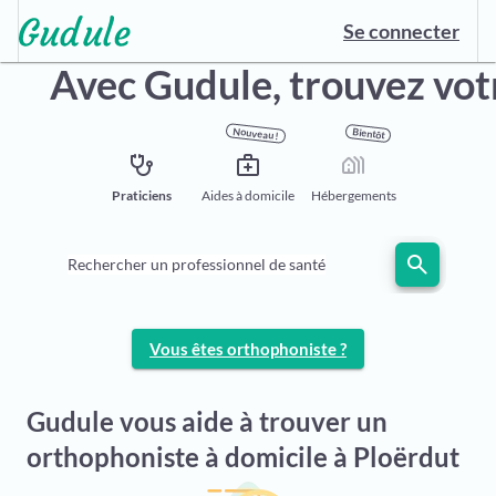
Se connecter
Avec Gudule, trouvez vo
Nouveau !
Bientôt
stethoscope
medical_services
holiday_village
Praticiens
Aides à domicile
Hébergements
search
Rechercher un professionnel de santé
Vous êtes orthophoniste ?
Gudule vous aide à trouver un
orthophoniste à domicile à Ploërdut