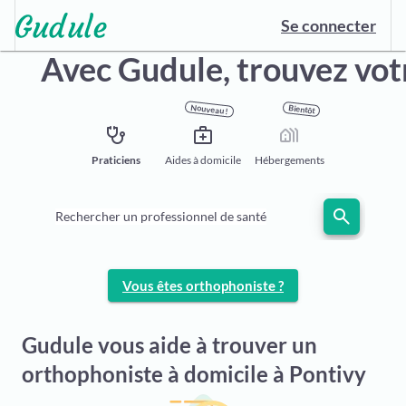
Se connecter
Avec Gudule, trouvez vo
Nouveau !
Bientôt
stethoscope
medical_services
holiday_village
Praticiens
Aides à domicile
Hébergements
search
Rechercher un professionnel de santé
Vous êtes orthophoniste ?
Gudule vous aide à trouver un
orthophoniste à domicile à Pontivy