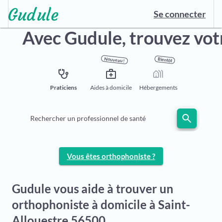
Se connecter
Avec Gudule, trouvez vo
Nouveau !
Bientôt
stethoscope
medical_services
holiday_village
Praticiens
Aides à domicile
Hébergements
search
Rechercher un professionnel de santé
Vous êtes orthophoniste ?
Gudule vous aide à trouver un
orthophoniste à domicile à Saint-
Allouestre 56500