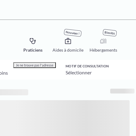
Nouveau !
Bientôt
stethoscope
medical_services
holiday_village
Praticiens
Aides à domicile
Hébergements
Je ne trouve pas l'adresse
MOTIF DE CONSULTATION