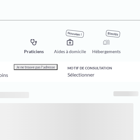
Nouveau !
Bientôt
stethoscope
medical_services
holiday_village
Praticiens
Aides à domicile
Hébergements
Je ne trouve pas l'adresse
MOTIF DE CONSULTATION