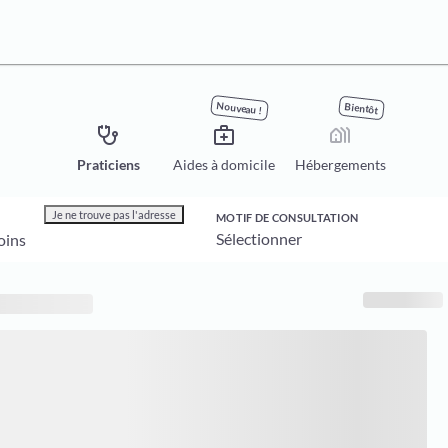
Nouveau !
Bientôt
stethoscope
medical_services
holiday_village
Praticiens
Aides à domicile
Hébergements
Je ne trouve pas l'adresse
MOTIF DE CONSULTATION