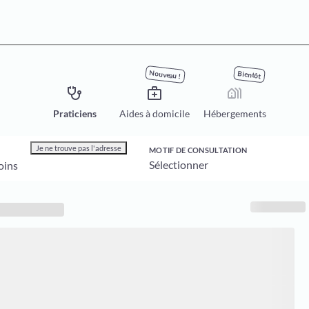
Nouveau !
Bientôt
stethoscope
medical_services
holiday_village
Praticiens
Aides à domicile
Hébergements
Je ne trouve pas l'adresse
MOTIF DE CONSULTATION