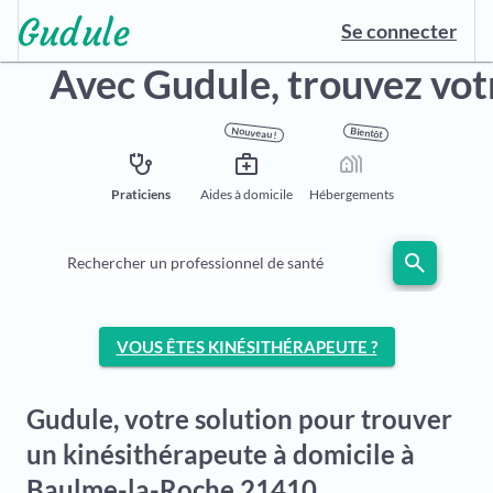
Se connecter
Avec Gudule,
trouvez vot
Nouveau !
Bientôt
stethoscope
medical_services
holiday_village
Praticiens
Aides à domicile
Hébergements
search
Rechercher un professionnel de santé
VOUS ÊTES KINÉSITHÉRAPEUTE ?
Gudule, votre solution pour trouver
un kinésithérapeute à domicile à
Baulme-la-Roche 21410