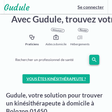
Se connecter
Avec Gudule,
trouvez vot
Nouveau !
Bientôt
stethoscope
medical_services
holiday_village
Praticiens
Aides à domicile
Hébergements
search
Rechercher un professionnel de santé
VOUS ÊTES KINÉSITHÉRAPEUTE ?
Gudule, votre solution pour trouver
un kinésithérapeute à domicile à
Bolozon 01450